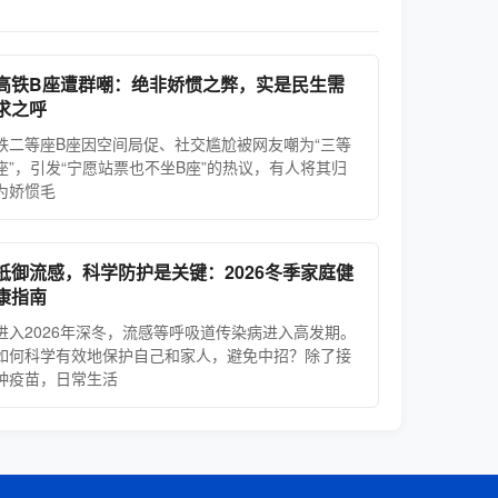
高铁B座遭群嘲：绝非娇惯之弊，实是民生需
求之呼
铁二等座B座因空间局促、社交尴尬被网友嘲为“三等
座”，引发“宁愿站票也不坐B座”的热议，有人将其归
为娇惯毛
抵御流感，科学防护是关键：2026冬季家庭健
康指南
进入2026年深冬，流感等呼吸道传染病进入高发期。
如何科学有效地保护自己和家人，避免中招？除了接
种疫苗，日常生活