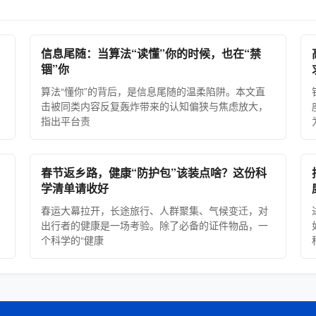
信息尾随：当算法“读懂”你的时候，也在“禁
锢”你
算法“懂你”的背后，是信息尾随的温柔陷阱。本文直
击被同类内容反复轰炸带来的认知偏狭与焦虑放大，
指出平台责
春节返乡路，健康“防护包”该装点啥？这份科
学清单请收好
春运大幕拉开，长途旅行、人群聚集、气候变迁，对
出行者的健康是一场考验。除了必备的证件物品，一
个科学的“健康