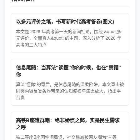
以多元评价之笔，书写新时代高考答卷(图文)
本文是 2026 年高考第一天的新闻社论，围绕 &quot;多
元评价、全面育人&quot; 的主题，深入分析了 2026 年
高考的三大特点
信息尾随：当算法“读懂”你的时候，也在“禁锢”
你
算法“懂你”的背后，是信息尾随的温柔陷阱。本文直击被
同类内容反复轰炸带来的认知偏狭与焦虑放大，指出平
台责
高铁B座遭群嘲：绝非娇惯之弊，实是民生需求
之呼
铁二等座B座因空间局促、社交尴尬被网友嘲为“三等